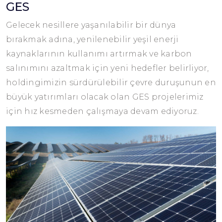
GES
Gelecek nesillere yaşanılabilir bir dünya
bırakmak adına, yenilenebilir yeşil enerji
kaynaklarının kullanımı artırmak ve karbon
salınımını azaltmak için yeni hedefler belirliyor,
holdingimizin sürdürülebilir çevre duruşunun en
büyük yatırımları olacak olan GES projelerimiz
için hız kesmeden çalışmaya devam ediyoruz.